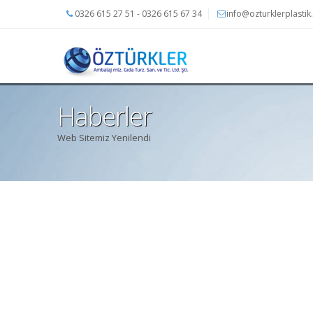
0326 615 27 51 - 0326 615 67 34
info@ozturklerplasti
Haberler
Web Sitemiz Yenilendi