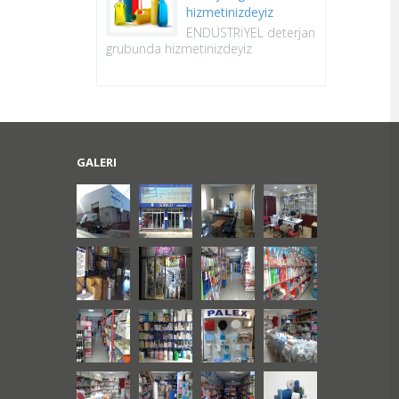
hizmetinizdeyiz
ENDÜSTRİYEL deterjan
grubunda hizmetinizdeyiz
GALERI