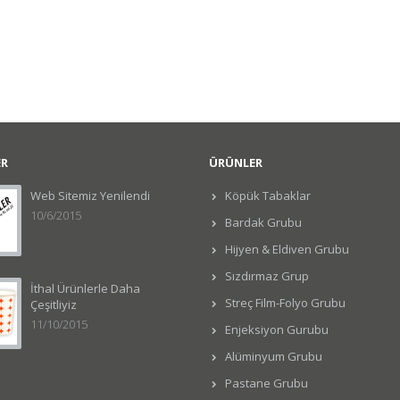
ER
ÜRÜNLER
Web Sitemiz Yenilendi
Köpük Tabaklar
10/6/2015
Bardak Grubu
Hijyen & Eldiven Grubu
Sızdırmaz Grup
İthal Ürünlerle Daha
Streç Film-Folyo Grubu
Çeşitliyiz
11/10/2015
Enjeksiyon Gurubu
Alüminyum Grubu
Pastane Grubu