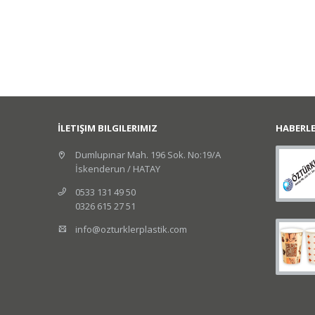
İLETIŞIM BILGILERIMIZ
HABERL
Dumlupınar Mah. 196 Sok. No:19/A
İskenderun / HATAY
0533 131 49 50
0326 615 27 51
info@ozturklerplastik.com