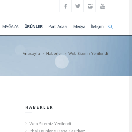
MAĞAZA
ÜRÜNLER
Parti Adası
Medya
İletişim
Anasayfa
Haberler
Web Sitemiz Yenilendi
HABERLER
Web Sitemiz Yenilendi
İthal Ürünlerle Daha Çeşitliyiz