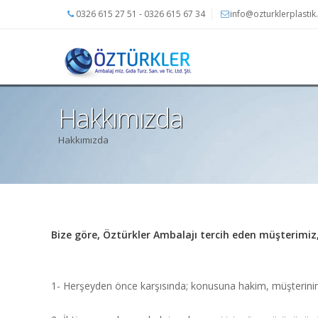
0326 615 27 51 - 0326 615 67 34
info@ozturklerplasti
Hakkımızda
Hakkımızda
Bize göre, Öztürkler Ambalajı tercih eden müşterimiz
1- Herşeyden önce karşısında; konusuna hakim, müşterinin ist