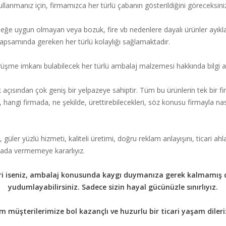
kullanmanız için, firmamızca her türlü çabanın gösterildiğini göreceksini
neğe uygun olmayan veya bozuk, fire vb nedenlere dayalı ürünler ayı
psamında gereken her türlü kolaylığı sağlamaktadır.
üşme imkanı bulabilecek her türlü ambalaj malzemesi hakkında bilgi al
k açısından çok geniş bir yelpazeye sahiptir. Tüm bu ürünlerin tek bir 
hangi firmada, ne şekilde, ürettirebilecekleri, söz konusu firmayla nasıl i
, güler yüzlü hizmeti, kaliteli üretimi, doğru reklam anlayışını, ticari ahl
rada vermemeye kararlıyız.
biri iseniz, ambalaj konusunda kaygı duymanıza gerek kalmamış 
yudumlayabilirsiniz. Sadece sizin hayal gücünüzle sınırlıyız.
 müşterilerimize bol kazançlı ve huzurlu bir ticari yaşam dileriz