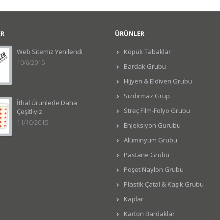
ER
ÜRÜNLER
Web Sitemiz Yenilendi
Köpük Tabaklar
10/6/2015
Bardak Grubu
Hijyen & Eldiven Grubu
Sızdırmaz Grup
İthal Ürünlerle Daha
Streç Film-Folyo Grubu
Çeşitliyiz
11/10/2015
Enjeksiyon Gurubu
Alüminyum Grubu
Pastane Grubu
Poşet Naylon Grubu
Plastik Çatal & Kaşık Grubu
Kaplar
Karton Bardaklar