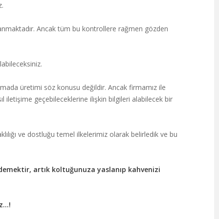
z.
klanmaktadır. Ancak tüm bu kontrollere rağmen gözden
abileceksiniz.
firmada üretimi söz konusu değildir. Ancak firmamız ile
letişime geçebileceklerine ilişkin bilgileri alabilecek bir
aklılığı ve dostluğu temel ilkelerimiz olarak belirledik ve bu
demektir, artık koltuğunuza yaslanıp kahvenizi
...!