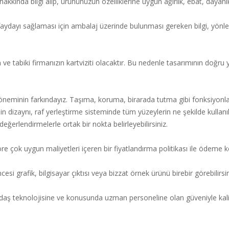
kında bilgi alıp, ürününüzün özelliklerine uygun ağırlık, ebat, dayanıkl
 faydayı sağlaması için ambalaj üzerinde bulunması gereken bilgi, yönlen
tabiki firmanızın kartviziti olacaktır. Bu nedenle tasarımının doğru y
eminin farkındayız. Taşıma, koruma, birarada tutma gibi fonksiyonlar
n dizaynı, raf yerleştirme sisteminde tüm yüzeylerin ne şekilde kullanıl
değerlendirmelerle ortak bir nokta belirleyebilirsiniz.
çok uygun maliyetleri içeren bir fiyatlandırma politikası ile ödeme koşul
 grafik, bilgisayar çıktısı veya bizzat örnek ürünü birebir görebilirsin
ş teknolojisine ve konusunda uzman personeline olan güveniyle kalit