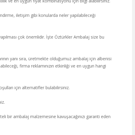
ılık ve en uygun fiyat kombinasyonu için bilgi alabilirsiniz.
dirme, iletişim gibi konularda neler yapılabileceği
apılması çok önemlidir. İşte Öztürkler Ambalaj size bu
ının yanı sıra, üretmekte olduğumuz ambalaj için albenisi
abileceği, firma reklamınızın etkinliği ve en uygun hangi
ları için alternatifler bulabilirsiniz.
iz.
eli bir ambalaj malzemesine kavuşacağınızı garanti eden