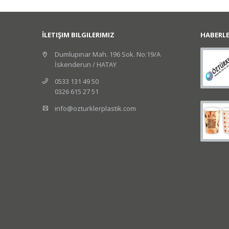
İLETIŞIM BILGILERIMIZ
HABERL
Dumlupınar Mah. 196 Sok. No:19/A
İskenderun / HATAY
0533 131 49 50
0326 615 27 51
info@ozturklerplastik.com