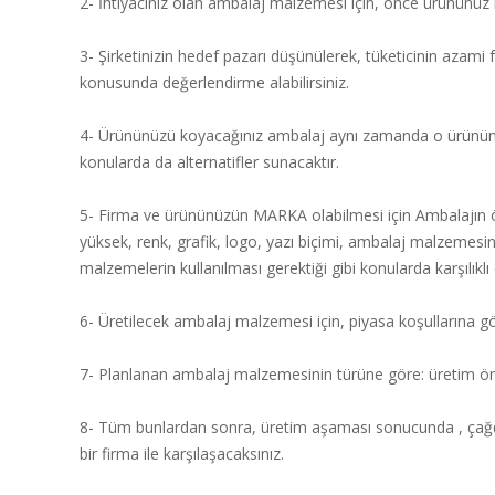
2- İhtiyacınız olan ambalaj malzemesi için, önce ürününüz hak
3- Şirketinizin hedef pazarı düşünülerek, tüketicinin azami
konusunda değerlendirme alabilirsiniz.
4- Ürününüzü koyacağınız ambalaj aynı zamanda o ürünün ve 
konularda da alternatifler sunacaktır.
5- Firma ve ürününüzün MARKA olabilmesi için Ambalajın ön
yüksek, renk, grafik, logo, yazı biçimi, ambalaj malzemesini
malzemelerin kullanılması gerektiği gibi konularda karşılıklı 
6- Üretilecek ambalaj malzemesi için, piyasa koşullarına göre 
7- Planlanan ambalaj malzemesinin türüne göre: üretim öncesi
8- Tüm bunlardan sonra, üretim aşaması sonucunda , çağda
bir firma ile karşılaşacaksınız.