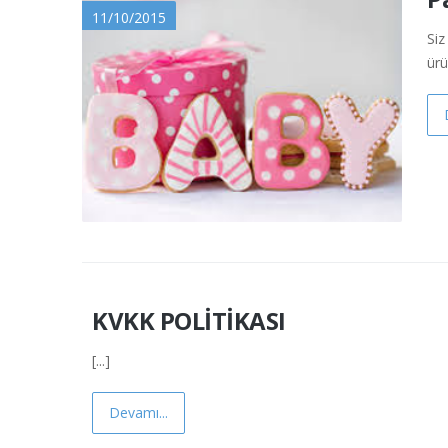
11/10/2015
Siz
ürü
KVKK POLİTİKASI
5/24/2022
[...]
Devamı...