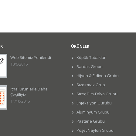
ER
ÜRÜNLER
Web Sitemiz Yenilendi
Köpük Tabaklar
10/6/2015
Bardak Grubu
Hijyen & Eldiven Grubu
Sızdırmaz Grup
İthal Ürünlerle Daha
Streç Film-Folyo Grubu
Çeşitliyiz
11/10/2015
Enjeksiyon Gurubu
Alüminyum Grubu
Pastane Grubu
Poşet Naylon Grubu