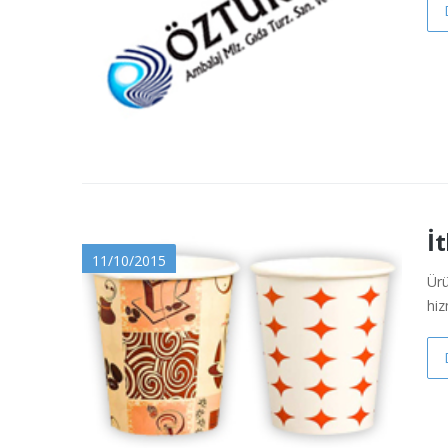
İ
11/10/2015
Ürü
hiz