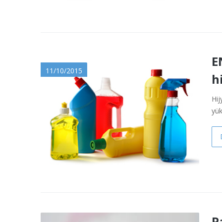
E
11/10/2015
h
Hij
yük
P