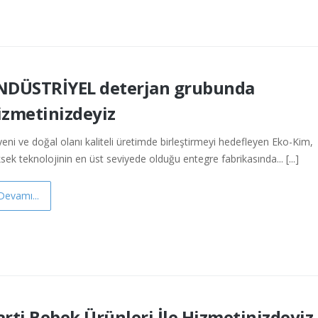
NDÜSTRİYEL deterjan grubunda
izmetinizdeyiz
yeni ve doğal olanı kaliteli üretimde birleştirmeyi hedefleyen Eko-Kim,
sek teknolojinin en üst seviyede olduğu entegre fabrikasında... [...]
Devamı...
arti Bebek Ürünleri İle Hizmetinizdeyiz