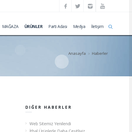
MAĞAZA
ÜRÜNLER
Parti Adası
Medya
İletişim
Anasayfa
Haberler
DIĞER HABERLER
Web Sitemiz Yenilendi
İthal Ürünlerle Daha Çeşitliyiz