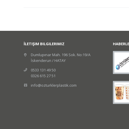
İLETIŞIM BILGILERIMIZ
HABERL
Dumlupınar Mah. 196 Sok. No:19/A
İskenderun / HATAY
0533 131 49 50
0326 615 27 51
info@ozturklerplastik.com