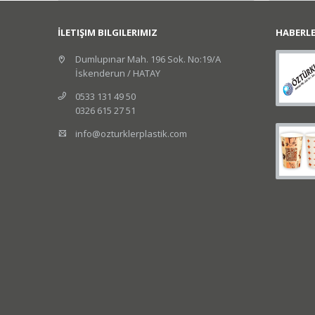
İLETIŞIM BILGILERIMIZ
HABERL
Dumlupınar Mah. 196 Sok. No:19/A
İskenderun / HATAY
0533 131 49 50
0326 615 27 51
info@ozturklerplastik.com