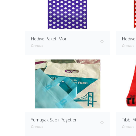
Hediye Paketi Mor
Hediye 
Devamı
Devamı
Yumuşak Saplı Poşetler
Tıbbi A
Devamı
Devamı