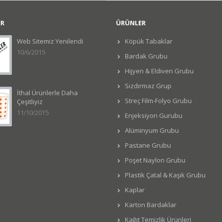
ER
ÜRÜNLER
Web Sitemiz Yenilendi
Köpük Tabaklar
10/6/2015
Bardak Grubu
Hijyen & Eldiven Grubu
Sızdırmaz Grup
İthal Ürünlerle Daha
Streç Film-Folyo Grubu
Çeşitliyiz
11/10/2015
Enjeksiyon Gurubu
Alüminyum Grubu
Pastane Grubu
Poşet Naylon Grubu
Plastik Çatal & Kaşık Grubu
Kaplar
Karton Bardaklar
Kağıt Temizlik Ürünleri