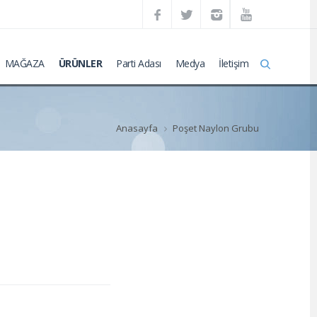
MAĞAZA
ÜRÜNLER
Parti Adası
Medya
İletişim
Anasayfa
Poşet Naylon Grubu