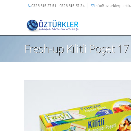
0326 615 27 51 - 0326 615 67 34
info@ozturklerplasti
Fresh-up Kilitli Poşet 17